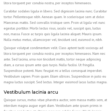
litora torquent per conubia nostra, per inceptos himenaeos.
Curabitur sodales ligula in libero. Sed dignissim lacinia nunc. Curabitur
tortor. Pellentesque nibh. Aenean quam. In scelerisque sem at dolor.
Maecenas mattis. Sed convallis tristique sem. Proin ut ligula vel nunc
egestas porttitor. Morbi lectus risus, iaculis vel, suscipit quis, luctus
non, massa. Fusce ac turpis quis ligula lacinia aliquet. Mauris ipsum.
Nulla metus metus, ullamcorper vel, tincidunt sed, euismod in, nibh.
Quisque volutpat condimentum velit. Class aptent taciti sociosqu ad
litora torquent per conubia nostra, per inceptos himenaeos. Nam nec
ante. Sed lacinia, urna non tincidunt mattis, tortor neque adipiscing
diam, a cursus ipsum ante quis turpis. Nulla facilisi. Ut fringilla.
Suspendisse potenti. Nunc feugiat mi a tellus consequat imperdiet.
Vestibulum sapien. Proin quam. Etiam ultrices. Suspendisse in justo eu
magna luctus suscipit. Sed lectus. Integer euismod lacus luctus magna.
Vestibulum lacinia arcu
Quisque cursus, metus vitae pharetra auctor, sem massa mattis sem, at
interdum magna augue eget diam. Vestibulum ante ipsum primis in