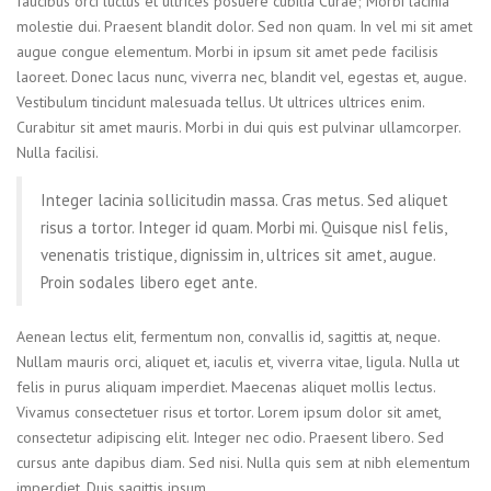
faucibus orci luctus et ultrices posuere cubilia Curae; Morbi lacinia
molestie dui. Praesent blandit dolor. Sed non quam. In vel mi sit amet
augue congue elementum. Morbi in ipsum sit amet pede facilisis
laoreet. Donec lacus nunc, viverra nec, blandit vel, egestas et, augue.
Vestibulum tincidunt malesuada tellus. Ut ultrices ultrices enim.
Curabitur sit amet mauris. Morbi in dui quis est pulvinar ullamcorper.
Nulla facilisi.
Integer lacinia sollicitudin massa. Cras metus. Sed aliquet
risus a tortor. Integer id quam. Morbi mi. Quisque nisl felis,
venenatis tristique, dignissim in, ultrices sit amet, augue.
Proin sodales libero eget ante.
Aenean lectus elit, fermentum non, convallis id, sagittis at, neque.
Nullam mauris orci, aliquet et, iaculis et, viverra vitae, ligula. Nulla ut
felis in purus aliquam imperdiet. Maecenas aliquet mollis lectus.
Vivamus consectetuer risus et tortor. Lorem ipsum dolor sit amet,
consectetur adipiscing elit. Integer nec odio. Praesent libero. Sed
cursus ante dapibus diam. Sed nisi. Nulla quis sem at nibh elementum
imperdiet. Duis sagittis ipsum.