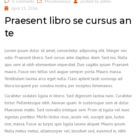
0 comments
Miscellaneous
posted by
admin
April 15, 2016
Praesent libro se cursus an
te
Lorem ipsum dolor sit amet, consectetur adipiscing elit. Integer nec
odio. Praesent libero. Sed cursus ante dapibus diam. Sed nisi. Nulla
quis sem at nibh elementum imperdiet. Duis sagittis ipsum. Praesent
mauris. Fusce nec tellus sed augue semper porta. Mauris massa.
Vestibulum lacinia arcu eget nulla. Class aptent taciti sociosqu ad
litora torquent per conubia nostra, per inceptos himenaeos.
Curabitur sodales ligula in libero. Sed dignissim lacinia nunc. Curabitur
tortor. Pellentesque nibh. Aenean quam. In scelerisque sem at dolor.
Maecenas mattis. Sed convallis tristique sem. Proin ut ligula vel nunc
egestas porttitor. Morbi lectus risus, iaculis vel, suscipit quis, luctus
non, massa. Fusce ac turpis quis ligula lacinia aliquet. Mauris ipsum.
Nulla metus metus, ullamcorper vel, tincidunt sed, euismod in, nibh.