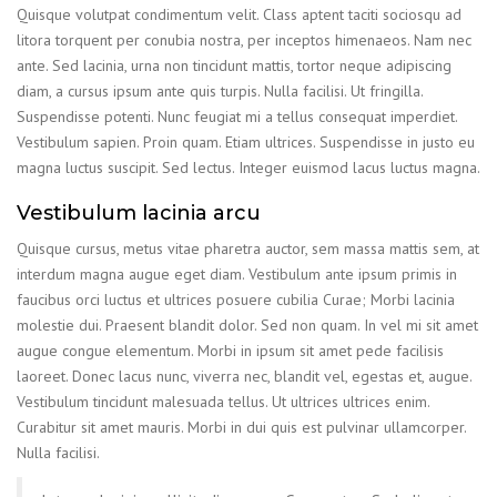
Quisque volutpat condimentum velit. Class aptent taciti sociosqu ad
litora torquent per conubia nostra, per inceptos himenaeos. Nam nec
ante. Sed lacinia, urna non tincidunt mattis, tortor neque adipiscing
diam, a cursus ipsum ante quis turpis. Nulla facilisi. Ut fringilla.
Suspendisse potenti. Nunc feugiat mi a tellus consequat imperdiet.
Vestibulum sapien. Proin quam. Etiam ultrices. Suspendisse in justo eu
magna luctus suscipit. Sed lectus. Integer euismod lacus luctus magna.
Vestibulum lacinia arcu
Quisque cursus, metus vitae pharetra auctor, sem massa mattis sem, at
interdum magna augue eget diam. Vestibulum ante ipsum primis in
faucibus orci luctus et ultrices posuere cubilia Curae; Morbi lacinia
molestie dui. Praesent blandit dolor. Sed non quam. In vel mi sit amet
augue congue elementum. Morbi in ipsum sit amet pede facilisis
laoreet. Donec lacus nunc, viverra nec, blandit vel, egestas et, augue.
Vestibulum tincidunt malesuada tellus. Ut ultrices ultrices enim.
Curabitur sit amet mauris. Morbi in dui quis est pulvinar ullamcorper.
Nulla facilisi.