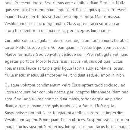
odio. Praesent libero. Sed cursus ante dapibus diam. Sed nisi. Nulla
quis sem at nibh elementum imperdiet. Duis sagittis ipsum. Praesent
mauris. Fusce nec tellus sed augue semper porta. Mauris massa.
Vestibulum lacinia arcu eget nulla. Class aptent taciti sociosqu ad
litora torquent per conubia nostra, per inceptos himenaeos.
Curabitur sodales ligula in libero. Sed dignissim lacinia nunc. Curabitur
tortor. Pellentesque nibh. Aenean quam. In scelerisque sem at dolor.
Maecenas mattis. Sed convallis tristique sem. Proin ut ligula vel nunc
egestas porttitor. Morbi lectus risus, iaculis vel, suscipit quis, luctus
non, massa. Fusce ac turpis quis ligula lacinia aliquet. Mauris ipsum.
Nulla metus metus, ullamcorper vel, tincidunt sed, euismod in, nibh.
Quisque volutpat condimentum velit. Class aptent taciti sociosqu ad
litora torquent per conubia nostra, per inceptos himenaeos. Nam nec
ante. Sed lacinia, urna non tincidunt mattis, tortor neque adipiscing
diam, a cursus ipsum ante quis turpis. Nulla facilisi. Ut fringilla.
Suspendisse potenti. Nunc feugiat mi a tellus consequat imperdiet.
Vestibulum sapien. Proin quam. Etiam ultrices. Suspendisse in justo eu
magna luctus suscipit. Sed lectus. Integer euismod lacus luctus magna.