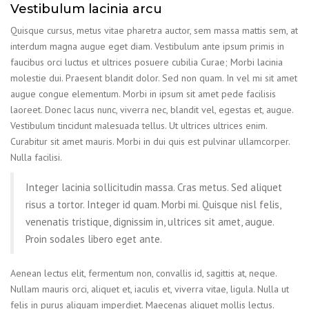
Vestibulum lacinia arcu
Quisque cursus, metus vitae pharetra auctor, sem massa mattis sem, at
interdum magna augue eget diam. Vestibulum ante ipsum primis in
faucibus orci luctus et ultrices posuere cubilia Curae; Morbi lacinia
molestie dui. Praesent blandit dolor. Sed non quam. In vel mi sit amet
augue congue elementum. Morbi in ipsum sit amet pede facilisis
laoreet. Donec lacus nunc, viverra nec, blandit vel, egestas et, augue.
Vestibulum tincidunt malesuada tellus. Ut ultrices ultrices enim.
Curabitur sit amet mauris. Morbi in dui quis est pulvinar ullamcorper.
Nulla facilisi.
Integer lacinia sollicitudin massa. Cras metus. Sed aliquet
risus a tortor. Integer id quam. Morbi mi. Quisque nisl felis,
venenatis tristique, dignissim in, ultrices sit amet, augue.
Proin sodales libero eget ante.
Aenean lectus elit, fermentum non, convallis id, sagittis at, neque.
Nullam mauris orci, aliquet et, iaculis et, viverra vitae, ligula. Nulla ut
felis in purus aliquam imperdiet. Maecenas aliquet mollis lectus.