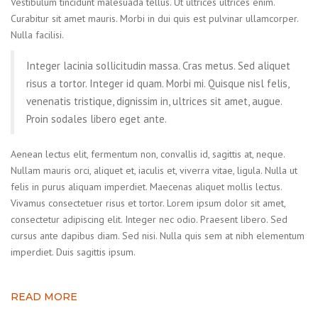
Vestibulum tincidunt malesuada tellus. Ut ultrices ultrices enim.
Curabitur sit amet mauris. Morbi in dui quis est pulvinar ullamcorper.
Nulla facilisi.
Integer lacinia sollicitudin massa. Cras metus. Sed aliquet
risus a tortor. Integer id quam. Morbi mi. Quisque nisl felis,
venenatis tristique, dignissim in, ultrices sit amet, augue.
Proin sodales libero eget ante.
Aenean lectus elit, fermentum non, convallis id, sagittis at, neque.
Nullam mauris orci, aliquet et, iaculis et, viverra vitae, ligula. Nulla ut
felis in purus aliquam imperdiet. Maecenas aliquet mollis lectus.
Vivamus consectetuer risus et tortor. Lorem ipsum dolor sit amet,
consectetur adipiscing elit. Integer nec odio. Praesent libero. Sed
cursus ante dapibus diam. Sed nisi. Nulla quis sem at nibh elementum
imperdiet. Duis sagittis ipsum.
READ MORE