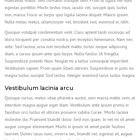
Maecenas mattis. Sed convallis tristique sem. Proin ut ligula vel nunc
egestas porttitor. Morbi lectus risus, iaculis vel, suscipit quis, luctus
non, massa. Fusce ac turpis quis ligula lacinia aliquet. Mauris ipsum.
Nulla metus metus, ullamcorper vel, tincidunt sed, euismod in, nibh.
Quisque volutpat condimentum velit. Class aptent taciti sociosqu ad
litora torquent per conubia nostra, per inceptos himenaeos. Nam nec
ante. Sed lacinia, urna non tincidunt mattis, tortor neque adipiscing
diam, a cursus ipsum ante quis turpis. Nulla facilisi. Ut fringilla.
Suspendisse potenti. Nunc feugiat mi a tellus consequat imperdiet.
Vestibulum sapien. Proin quam. Etiam ultrices. Suspendisse in justo eu
magna luctus suscipit. Sed lectus. Integer euismod lacus luctus magna.
Vestibulum lacinia arcu
Quisque cursus, metus vitae pharetra auctor, sem massa mattis sem, at
interdum magna augue eget diam. Vestibulum ante ipsum primis in
faucibus orci luctus et ultrices posuere cubilia Curae; Morbi lacinia
molestie dui. Praesent blandit dolor. Sed non quam. In vel mi sit amet
augue congue elementum. Morbi in ipsum sit amet pede facilisis
laoreet. Donec lacus nunc, viverra nec, blandit vel, egestas et, augue.