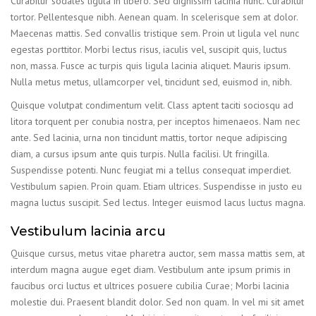
Curabitur sodales ligula in libero. Sed dignissim lacinia nunc. Curabitur
tortor. Pellentesque nibh. Aenean quam. In scelerisque sem at dolor.
Maecenas mattis. Sed convallis tristique sem. Proin ut ligula vel nunc
egestas porttitor. Morbi lectus risus, iaculis vel, suscipit quis, luctus
non, massa. Fusce ac turpis quis ligula lacinia aliquet. Mauris ipsum.
Nulla metus metus, ullamcorper vel, tincidunt sed, euismod in, nibh.
Quisque volutpat condimentum velit. Class aptent taciti sociosqu ad
litora torquent per conubia nostra, per inceptos himenaeos. Nam nec
ante. Sed lacinia, urna non tincidunt mattis, tortor neque adipiscing
diam, a cursus ipsum ante quis turpis. Nulla facilisi. Ut fringilla.
Suspendisse potenti. Nunc feugiat mi a tellus consequat imperdiet.
Vestibulum sapien. Proin quam. Etiam ultrices. Suspendisse in justo eu
magna luctus suscipit. Sed lectus. Integer euismod lacus luctus magna.
Vestibulum lacinia arcu
Quisque cursus, metus vitae pharetra auctor, sem massa mattis sem, at
interdum magna augue eget diam. Vestibulum ante ipsum primis in
faucibus orci luctus et ultrices posuere cubilia Curae; Morbi lacinia
molestie dui. Praesent blandit dolor. Sed non quam. In vel mi sit amet