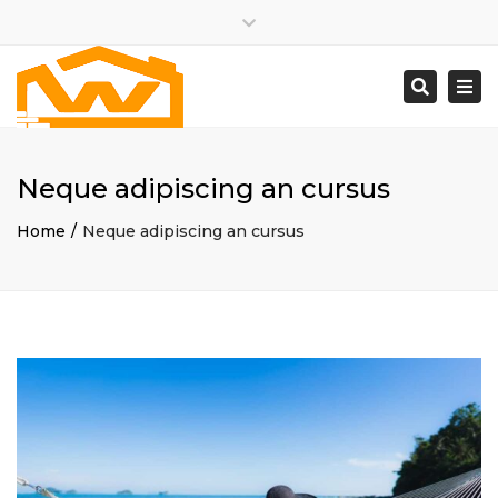
×
Close
Monday – Friday: 8:00am – 5:00pm
top
Togg
Search
bar
(613) 331-3462
navi
support@wickscontracting.com
Neque adipiscing an cursus
Home
Neque adipiscing an cursus