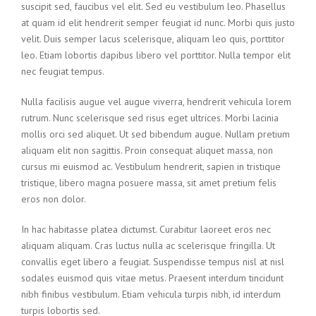
suscipit sed, faucibus vel elit. Sed eu vestibulum leo. Phasellus
at quam id elit hendrerit semper feugiat id nunc. Morbi quis justo
velit. Duis semper lacus scelerisque, aliquam leo quis, porttitor
leo. Etiam lobortis dapibus libero vel porttitor. Nulla tempor elit
nec feugiat tempus.
Nulla facilisis augue vel augue viverra, hendrerit vehicula lorem
rutrum. Nunc scelerisque sed risus eget ultrices. Morbi lacinia
mollis orci sed aliquet. Ut sed bibendum augue. Nullam pretium
aliquam elit non sagittis. Proin consequat aliquet massa, non
cursus mi euismod ac. Vestibulum hendrerit, sapien in tristique
tristique, libero magna posuere massa, sit amet pretium felis
eros non dolor.
In hac habitasse platea dictumst. Curabitur laoreet eros nec
aliquam aliquam. Cras luctus nulla ac scelerisque fringilla. Ut
convallis eget libero a feugiat. Suspendisse tempus nisl at nisl
sodales euismod quis vitae metus. Praesent interdum tincidunt
nibh finibus vestibulum. Etiam vehicula turpis nibh, id interdum
turpis lobortis sed.