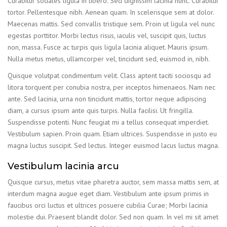
Curabitur sodales ligula in libero. Sed dignissim lacinia nunc. Curabitur
tortor. Pellentesque nibh. Aenean quam. In scelerisque sem at dolor.
Maecenas mattis. Sed convallis tristique sem. Proin ut ligula vel nunc
egestas porttitor. Morbi lectus risus, iaculis vel, suscipit quis, luctus
non, massa. Fusce ac turpis quis ligula lacinia aliquet. Mauris ipsum.
Nulla metus metus, ullamcorper vel, tincidunt sed, euismod in, nibh.
Quisque volutpat condimentum velit. Class aptent taciti sociosqu ad
litora torquent per conubia nostra, per inceptos himenaeos. Nam nec
ante. Sed lacinia, urna non tincidunt mattis, tortor neque adipiscing
diam, a cursus ipsum ante quis turpis. Nulla facilisi. Ut fringilla.
Suspendisse potenti. Nunc feugiat mi a tellus consequat imperdiet.
Vestibulum sapien. Proin quam. Etiam ultrices. Suspendisse in justo eu
magna luctus suscipit. Sed lectus. Integer euismod lacus luctus magna.
Vestibulum lacinia arcu
Quisque cursus, metus vitae pharetra auctor, sem massa mattis sem, at
interdum magna augue eget diam. Vestibulum ante ipsum primis in
faucibus orci luctus et ultrices posuere cubilia Curae; Morbi lacinia
molestie dui. Praesent blandit dolor. Sed non quam. In vel mi sit amet