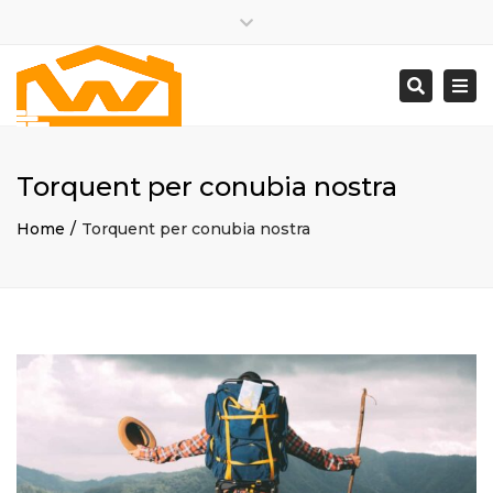
×
Close
Monday – Friday: 8:00am – 5:00pm
top
Togg
Search
bar
(613) 331-3462
navi
support@wickscontracting.com
Torquent per conubia nostra
Home
Torquent per conubia nostra