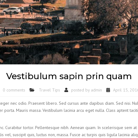
Vestibulum sapin prin quam
0 comments
Travel Tips
posted by
admin
April 15, 201
nteger nec odio. Praesent libero. Sed cursus ante dapibus diam. Sed nisi. Nu
porta. Mauris massa. Vestibulum lacinia arcu eget nulla. Class aptent taciti
unc. Curabitur tortor. Pellentesque nibh. Aenean quam. In scelerisque sem at
ulis vel, suscipit quis, luctus non, massa. Fusce ac turpis quis ligula lacinia 