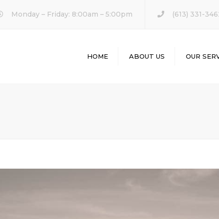
Monday – Friday: 8:00am – 5:00pm
(613) 331-346
HOME
ABOUT US
OUR SERV
KITCHEN REM
BATHROOM
REMODELING
HOME REMODE