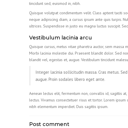
tincidunt sed, euismod in, nibh.
Quisque volutpat condimentum velit. Class aptent taciti so
neque adipiscing diam, a cursus ipsum ante quis turpis. Nul
ultrices. Suspendisse in justo eu magna luctus suscipit. S
Vestibulum lacinia arcu
Quisque cursus, metus vitae pharetra auctor, sem massa ma
Morbi lacinia molestie dui. Praesent blandit dolor. Sed n
blandit vel, egestas et, augue. Vestibulum tincidunt malesuad
Integer lacinia sollicitudin massa. Cras metus. Sed a
augue. Proin sodales libero eget ante.
Aenean lectus elit, fermentum non, convallis id, sagittis at,
lectus. Vivamus consectetuer risus et tortor. Lorem ipsum d
nibh elementum imperdiet. Duis sagittis ipsum.
Post comment