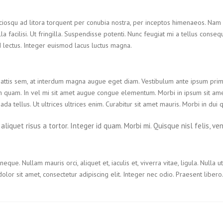
ciosqu ad litora torquent per conubia nostra, per inceptos himenaeos. Nam ne
la facilisi. Ut fringilla. Suspendisse potenti. Nunc feugiat mi a tellus cons
ed lectus. Integer euismod lacus luctus magna.
ttis sem, at interdum magna augue eget diam. Vestibulum ante ipsum primis 
on quam. In vel mi sit amet augue congue elementum. Morbi in ipsum sit amet
a tellus. Ut ultrices ultrices enim. Curabitur sit amet mauris. Morbi in dui qu
liquet risus a tortor. Integer id quam. Morbi mi. Quisque nisl felis, vene
 neque. Nullam mauris orci, aliquet et, iaculis et, viverra vitae, ligula. Null
olor sit amet, consectetur adipiscing elit. Integer nec odio. Praesent liber