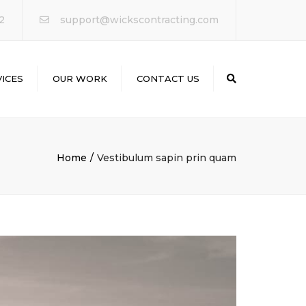
×
2
support@wickscontracting.com
ICES
OUR WORK
CONTACT US
Search
ODELING
Home
Vestibulum sapin prin quam
LING