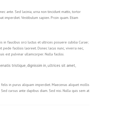
c ante. Sed lacinia, urna non tincidunt mattis, tortor
equat imperdiet. Vestibulum sapien. Proin quam. Etiam
in faucibus orci luctus et ultrices posuere cubilia Curae;
 pede facilisis laoreet. Donec lacus nunc, viverra nec,
is est pulvinar ullamcorper. Nulla facilisi.
natis tristique, dignissim in, ultrices sit amet,
a ut felis in purus aliquam imperdiet. Maecenas aliquet mollis
o. Sed cursus ante dapibus diam. Sed nisi. Nulla quis sem at