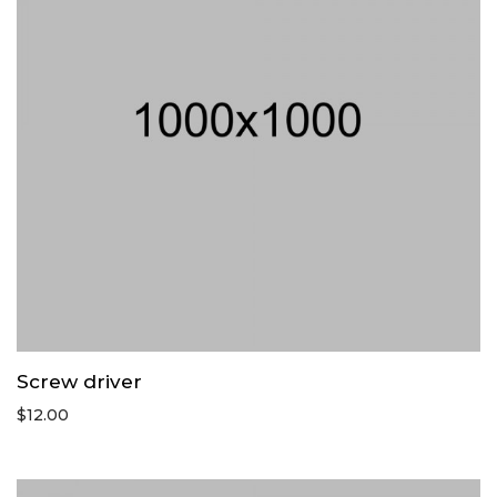
Screw driver
$
12.00